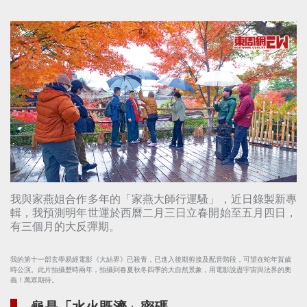
我與家燕姐合作多年的「家燕大師行運騷」，近日錄製新專
輯，我預測明年世運於西曆二月三日立春開始至五月四日，
有三個月的大反彈期。
我的第十一部玄學易經電影《大結界》已殺青，已進入後期剪接及配音階段，可望在蛇年賀歲
時公演。此片拍攝歷時兩年，拍攝到春夏秋冬四季的大自然景象，用電影說盡宇宙與法界的奧
義！萬眾期待。