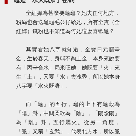
龜是「水火既濟」密碼
全紅嬋為甚麼要龜龜？她去任何地方，
粉絲也會送龜龜毛公仔給她，所有全寶（全
紅嬋）鐵粉也不知道為何她這麼喜歡龜？
其實看她八字就知道，全寶日元屬辛
金，生於春天，身弱不夠土金，本身來說要
有「丙辛合水」局來旺她，她既要「火」來
生「土」，又要「水」去洩秀，所以她本身
八字要「水火既濟」。
而「龜」的五行，龜的上下有龜殼為
「陽」卦，中間柔軟為「陰」，「陽陰陽」
為「離」卦，五行屬火。從另一角度，
「龜」又稱「玄武」，代表北方水，所以龜