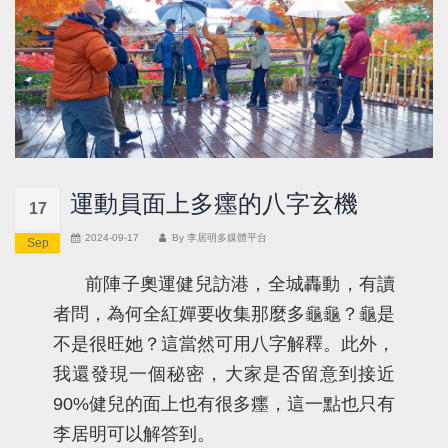
運動員面上多癦的八字玄機
17
2024-09-17
By
李居明多媒體平台
Sep
前陣子奧運健兒訪港，全城轟動，有讀
者問，為何全紅嬋要收集那麼多龜龜？龜是
不是很旺她？這當然可用八字解釋。此外，
我還發現一個秘密，大家是否留意到接近
90%健兒的面上也有很多癦，這一點也只有
李居明可以解答到。