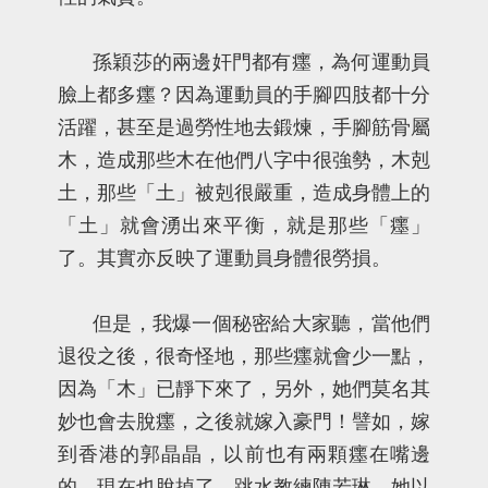
孫穎莎的兩邊奸門都有癦，為何運動員
臉上都多癦？因為運動員的手腳四肢都十分
活躍，甚至是過勞性地去鍛煉，手腳筋骨屬
木，造成那些木在他們八字中很強勢，木剋
土，那些「土」被剋很嚴重，造成身體上的
「土」就會湧出來平衡，就是那些「癦」
了。其實亦反映了運動員身體很勞損。
但是，我爆一個秘密給大家聽，當他們
退役之後，很奇怪地，那些癦就會少一點，
因為「木」已靜下來了，另外，她們莫名其
妙也會去脫癦，之後就嫁入豪門！譬如，嫁
到香港的郭晶晶，以前也有兩顆癦在嘴邊
的，現在也脫掉了。跳水教練陳若琳，她以