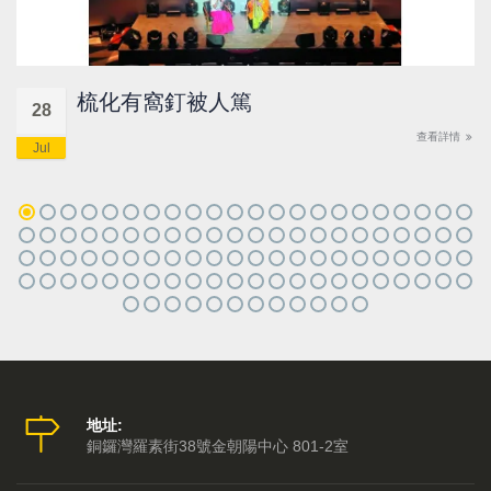
梳化有窩釘被人篤
28
查看詳情
Jul
地址:
銅鑼灣羅素街38號金朝陽中心 801-2室