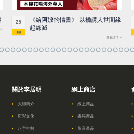
機
《給阿嬤的情書》 以橋講人世間緣
25
起緣滅
Jul
查看詳情
關於李居明
網上商店
大師簡介
線上商品
斑彩文化
書籍產品
八字神數
影音產品