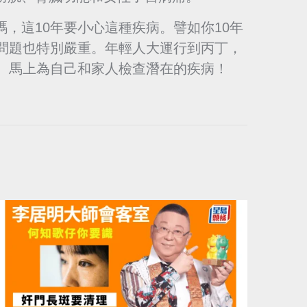
，這10年要小心這種疾病。譬如你10年
液問題也特別嚴重。年輕人大運行到丙丁，
靈。馬上為自己和家人檢查潛在的疾病！