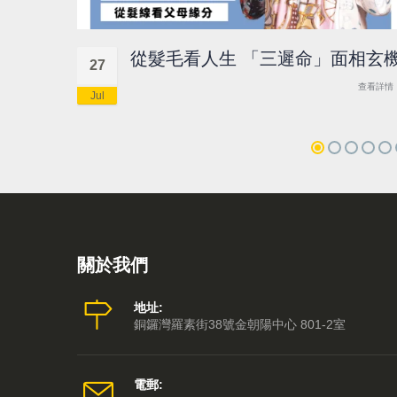
從髮毛看人生 「三遲命」面相玄
27
查看詳情
Jul
關於我們
地址:
銅鑼灣羅素街38號金朝陽中心 801-2室
電郵: