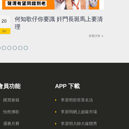
何知歌仔你要識 奸門長斑馬上要清
20
18
理
Jul
Jul
查看詳情
會員功能
APP 下載
購買會籍
李居明前世算名法
怡然佛歌
李居明網上超級市場
通勝月曆
李居明大師大媒體秀