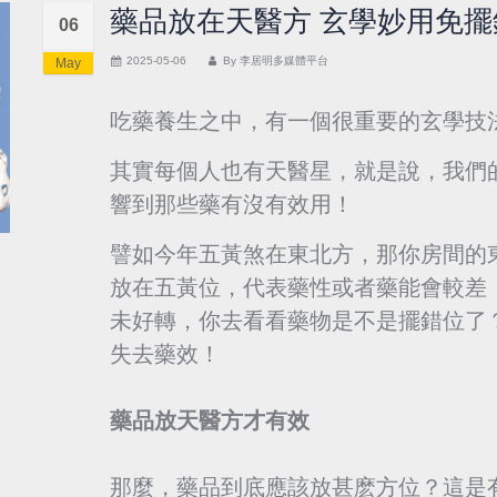
藥品放在天醫方 玄學妙用免擺
06
2025-05-06
By
李居明多媒體平台
May
吃藥養生之中，有一個很重要的玄學技
其實每個人也有天醫星，就是說，我們
響到那些藥有沒有效用！
譬如今年五黃煞在東北方，那你房間的
放在五黃位，代表藥性或者藥能會較差
未好轉，你去看看藥物是不是擺錯位了
失去藥效！
藥品放天醫方才有效
那麼，藥品到底應該放甚麽方位？這是