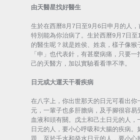
由天醫星找好醫生
生於在西曆8月7日至9月6日申月的人
特別能為你治病了。生於西曆9月7日至
的醫生呢？就是姓侯、姓袁，樣子像猴
「申」也代表針，有甚麼病痛，只要一
己的天醫方，加以實驗看看準不準。
日元或大運天干看疾病
在八字上，你出世那天的日元可看出你
元，一輩子也多肝膽病，及手腳很容易
血液和頭有關。戊土和己土日元的人，
日元的人，要小心呼吸和大腸的疾病。
題。至於壬水和癸水日元的人，要小心