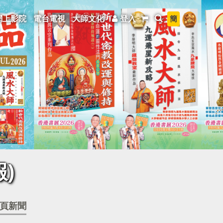
簡
網上影院
電台電視
大師文化
登入
)
頁新聞