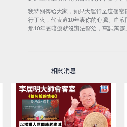
我特別傳給大家，如果大運行至這個密碼
行丁火，代表這10年裏你的心臟、血
那10年裏暗瘡就沒辦法醫治，萬試萬
相關消息