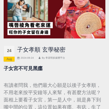
子女孝順 玄學秘密
24
2024-08-24
By
李居明多媒體平台
Aug
子女宮不可見黑癦
有讀者問我，他們最大心願是以後子女孝順，
不用老來按平安鐘等人來幫，有甚麼方法呢？
面相上要看子女宮，第一是人中，就是鼻下到
嘴中間的位置，這位置如果有癦、有痣，生了