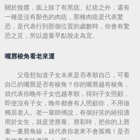
關於脫癦，面上除了有黑痣、紅痣之外，還有
一種是沒有顏色的肉痣，那種肉痣是代表驚
恐，是代表行到那個位置的歲數時，你會有驚
恐之災，所以盡量早點脫走為宜。
嘴唇棱角看老來運
父母想知道子女未來是否孝順自己，可看
自己的嘴唇是否有棱角？你的嘴唇越有棱角，
就代表你晚年子女也越孝順，得到子女照顧，
即使沒有子女，晚年都會有人照顧你，不用做
獨居老人。老一輩師傅說，有個好笑的絕招適
用於女生，就是塗唇膏、唇彩時，把你的上唇
畫一畫唇角線，就代表你老來不會孤獨！是否