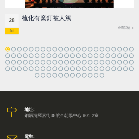
梳化有窩釘被人篤
28
查看詳情
Jul
地址:
銅鑼灣羅素街38號金朝陽中心 801-2室
電郵: