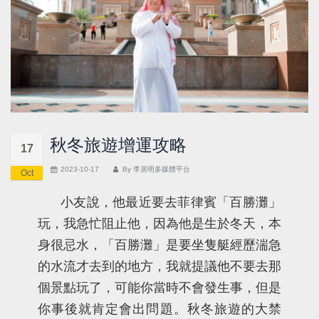
秋冬旅遊增運攻略
17
2023-10-17
By
李居明多媒體平台
Oct
小友說，他最近要去菲律賓「百勝灘」
玩，我急忙阻止他，因為他是生於冬天，本
身很忌水，「百勝灘」是要坐隻艇經歷湍急
的水流才去到的地方，我就提議他不要去那
個景點玩了，可能你當時不會發生事，但是
你事後就肯定會出問題。秋冬旅遊的大禁