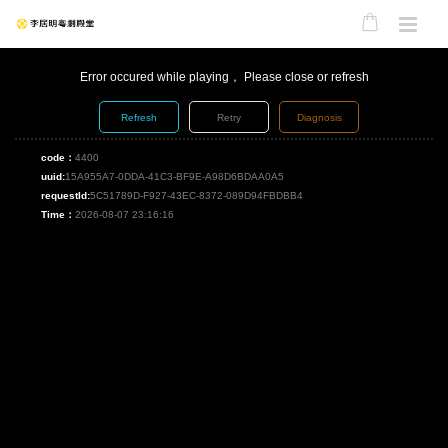
Error occured while playing， Please close or refresh
Refresh
Retry
Diagnosis
code：
4400
uuid:
15A955A7-0DDA-41C3-BF9E-A98D6BDAA0A5
requestId:
5C51789D-F927-43EC-8372-089D94FBDBB4
Time：
2026-08-07 23:16:16