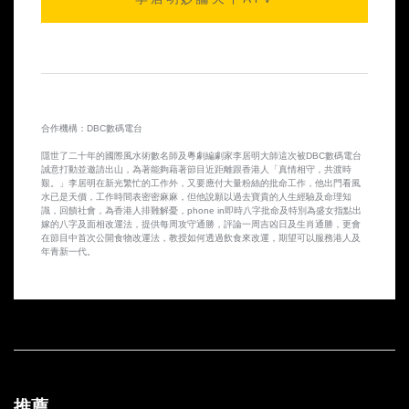
2014-10-10 第25集
2014-10-09 第24集
2014-10-08 第23集
合作機構：DBC數碼電台
2014-10-07 第22集
隱世了二十年的國際風水術數名師及粵劇編劇家李居明大師這次被DBC數碼電台
誠意打動並邀請出山，為著能夠藉著節目近距離跟香港人「真情相守，共渡時
2014-10-06 第21集
艱。」李居明在新光繁忙的工作外，又要應付大量粉絲的批命工作，他出門看風
水已是天價，工作時間表密密麻麻，但他說願以過去寶貴的人生經驗及命理知
識，回饋社會，為香港人排難解憂，phone in即時八字批命及特別為盛女指點出
2014-10-03 第20集
嫁的八字及面相改運法，提供每周攻守通勝，評論一周吉凶日及生肖通勝，更會
在節目中首次公開食物改運法，教授如何透過飲食來改運，期望可以服務港人及
年青新一代。
2014-10-02 第19集
2014-10-01 第18集
2014-09-30 第17集
2014-09-29 第16集
推薦