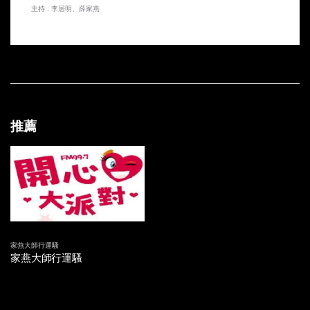
主持 : 李居明、薛家燕
20170520 再三廚房廁所大吉祥
20170513 家居廁所及廚房行運大吉祥
20170506 家居廁所風水大吉祥
20170429 石頭擺設隨時出事？
推薦
20170422 恭喜老爺 賀喜夫人 新人結婚須知
20170415 究竟係巧合？定係命中注定？
20170408 改名有運行？ 點解有啲人改極個名都係冇運行呢？
20170401 唔好俾佢停繼續鬼故解夢系列
家燕大師行運騷
家燕大師行運騷
20170325 家燕姐繼續同你講鬼故
20170318 家燕姐同你講鬼故