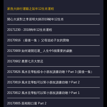
家燕大師行運騷之鼠年12生肖運程
開心大派對之李居明大師2019豬年12生肖
20171230 - 2018狗年12生肖運程
20170916 （最後一集 ）父母送給子女的寶物
20170909 如何避開厄運_ 人生中5個重要的歲數
20170902 農曆七月大禁忌
20170826 風水玄學點樣令小朋友讀書叻啲？Part 3 (最後一集）
20170819 風水玄學點可以幫小朋友讀書叻啲？Part 2
20170812 風水玄學點可以幫小朋友讀書叻啲？Part 1
20170805 面相順口遛 Part 2