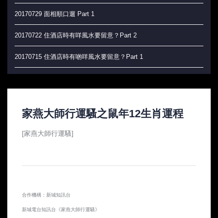
20170729 面相順口遛 Part 1
20170722 住酒店時有咩風水要留意？Part 2
20170715 住酒店時有啲咩風水要留意？Part 1
20170708 辦公室風水大吉祥
20170701 玄學角度上，如何實現香港人的夢想？
家燕大師行運騷之鼠年12生肖運程
20170624 絕地反擊 做好自己 唔會俾人蝦
[家燕大師行運騷]
20170617 永冇俾人蝦 (加強版)
20170610 以後唔會再俾人蝦嘅tips
20170603 點樣唔再俾人蝦？！
合作機構：新城知訊台
20170527 唔要俾人蝦!
新城電台知訊台《家燕大師行運騷》