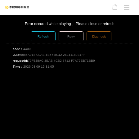
Error occured while playing， Please close or refresh
Refresh
Retry
Diagnosis
code：
4400
uuid:
5886A018-C0AE-4E67-8C42-24241189E1FF
requestId:
79F548AC-3EAB-4CB2-8712-F7A77EB71BB9
Time：
2026-08-09 15:31:05