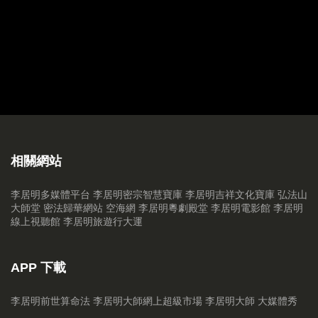
20170311 繼續解夢
20170304 李公解夢篇
20170225 中國傳統習俗 Part 2
20170218 中國古代傳統禁忌
20170211 新年拆利是增財運方法
相關網站
20170204 鷄年十二生肖增運法 Part 3（猴、鷄、狗、豬）part 3
李居明多媒體平台
李居明密宗智慧寶庫
李居明吉祥文化寶庫
弘法山
20170128 （大年初一）十二生肖增運法 Part 2（龍、蛇、馬、羊）
大師堂
密法歸華網站
空海網
李居明粵劇殿堂
李居明電影館
李居明
線上視聽館
李居明旅遊行大運
20170121 十二生肖鷄年增運法 part 1
20170114 2017鷄年家居風水18煞 part 3
APP 下載
20170106 鷄年家居風水18煞 part 2
李居明前世算命法
李居明大師網上超級市場
李居明大師 大媒體秀