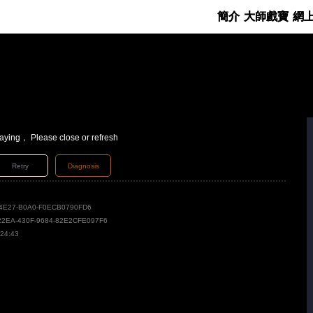
簡介
大師戲寶
網
laying， Please close or refresh
Retry
Diagnosis
-4E27-B0A0-F0ECB0790FD6
22EA-430F-9684-82E2CFE097F6
:24:43