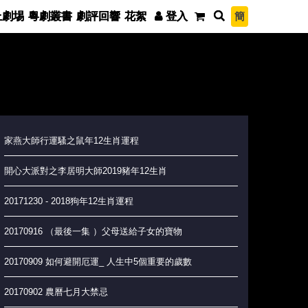
簡
上劇埸
粵劇叢書
劇評回響
花絮
登入
家燕大師行運騷之鼠年12生肖運程
開心大派對之李居明大師2019豬年12生肖
20171230 - 2018狗年12生肖運程
20170916 （最後一集 ）父母送給子女的寶物
20170909 如何避開厄運_ 人生中5個重要的歲數
20170902 農曆七月大禁忌