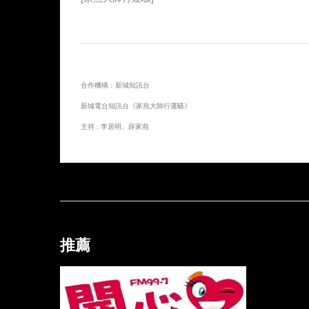
合作機構：新城知訊台
新城電台知訊台《家燕大師行運騷》
主持 : 李居明、薛家燕
推薦