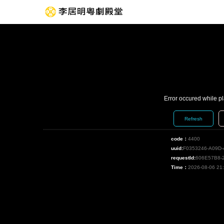
Error occured while p
Refresh
code：
4400
uuid:
F0353246-A09D
requestId:
606E57B8-
Time：
2026-08-06 21