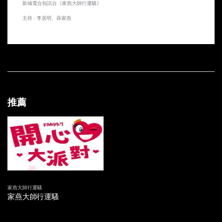
新城電台知訊台《家燕大師行運騷》
20170520 再三廚房廁所大吉祥
主持 : 李居明、薛家燕
20170513 家居廁所及廚房行運大吉祥
20170506 家居廁所風水大吉祥
20170429 石頭擺設隨時出事？
20170422 恭喜老爺 賀喜夫人 新人結婚須知
推薦
20170415 究竟係巧合？定係命中注定？
20170408 改名有運行？ 點解有啲人改極個名都係冇運行呢？
20170401 唔好俾佢停繼續鬼故解夢系列
20170325 家燕姐繼續同你講鬼故
家燕大師行運騷
家燕大師行運騷
20170318 家燕姐同你講鬼故