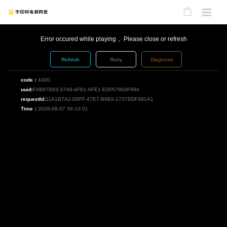
Error occured while playing， Please close or refresh
Refresh
Retry
Diagnosis
code：
4400
uuid:
F4B97B83-37A9-4F61-AFE1-E0FA7963F994
requestId:
11A1B7A2-D0FF-47E7-B9E0-1737DDF481A1
Time：
2026-08-07 09:10:01