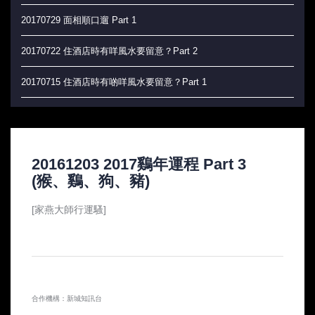
20170729 面相順口遛 Part 1
20170722 住酒店時有咩風水要留意？Part 2
20170715 住酒店時有啲咩風水要留意？Part 1
20170708 辦公室風水大吉祥
20170701 玄學角度上，如何實現香港人的夢想？
20161203 2017鷄年運程 Part 3
20170624 絕地反擊 做好自己 唔會俾人蝦
(猴、鷄、狗、豬)
20170617 永冇俾人蝦 (加強版)
[家燕大師行運騷]
20170610 以後唔會再俾人蝦嘅tips
20170603 點樣唔再俾人蝦？！
20170527 唔要俾人蝦!
合作機構：新城知訊台