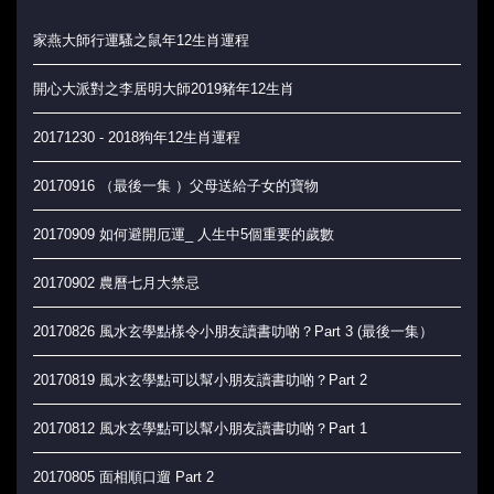
家燕大師行運騷之鼠年12生肖運程
開心大派對之李居明大師2019豬年12生肖
20171230 - 2018狗年12生肖運程
20170916 （最後一集 ）父母送給子女的寶物
20170909 如何避開厄運_ 人生中5個重要的歲數
20170902 農曆七月大禁忌
20170826 風水玄學點樣令小朋友讀書叻啲？Part 3 (最後一集）
20170819 風水玄學點可以幫小朋友讀書叻啲？Part 2
20170812 風水玄學點可以幫小朋友讀書叻啲？Part 1
20170805 面相順口遛 Part 2