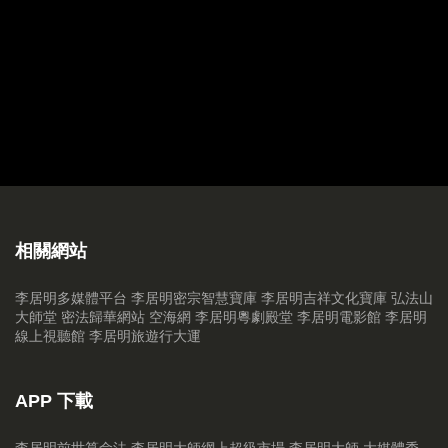
20170311 繼續解夢
20170304 李公解夢篇
20170225 中國傳統習俗 Part 2
20170218 中國古代傳統禁忌
20170211 新年拆利是增財運方法
20170204 鷄年十二生肖增運法 Part 3（猴、鷄、狗、豬）part 3
相關網站
20170128 （大年初一）十二生肖增運法 Part 2（龍、蛇、馬、羊）
李居明多媒體平台
李居明密宗智慧寶庫
李居明吉祥文化寶庫
弘法山
大師堂
密法歸華網站
空海網
李居明粵劇殿堂
李居明電影館
李居明
20170121 十二生肖鷄年增運法 part 1
線上視聽館
李居明旅遊行大運
20170114 2017鷄年家居風水18煞 part 3
APP 下載
20170106 鷄年家居風水18煞 part 2
李居明前世算命法
李居明大師網上超級市場
李居明大師 大媒體秀