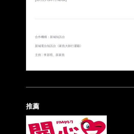
合作機構：新城知訊台
新城電台知訊台《家燕大師行運騷》
主持 : 李居明、薛家燕
推薦