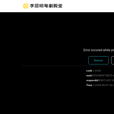
Error occured while p
Refresh
code：
4400
uuid:
DF63985F-5BC5-
requestId:
B99714D7-
Time：
2026-08-07 02: