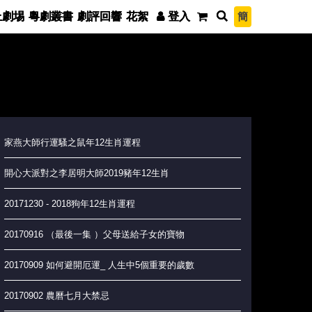
簡
上劇埸
粵劇叢書
劇評回響
花絮
登入
家燕大師行運騷之鼠年12生肖運程
開心大派對之李居明大師2019豬年12生肖
20171230 - 2018狗年12生肖運程
20170916 （最後一集 ）父母送給子女的寶物
20170909 如何避開厄運_ 人生中5個重要的歲數
20170902 農曆七月大禁忌