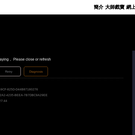
簡介
大師戲寶
網
laying， Please close or refresh
Retry
Diagnosis
49CF-825D-D44B87180276
82A2-4235-BEEA-7B7DBC9A29EE
27:44