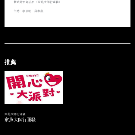
新城電台知訊台《家燕大師行運騷》
20170520 再三廚房廁所大吉祥
主持 : 李居明、薛家燕
20170513 家居廁所及廚房行運大吉祥
20170506 家居廁所風水大吉祥
20170429 石頭擺設隨時出事？
20170422 恭喜老爺 賀喜夫人 新人結婚須知
推薦
20170415 究竟係巧合？定係命中注定？
20170408 改名有運行？ 點解有啲人改極個名都係冇運行呢？
20170401 唔好俾佢停繼續鬼故解夢系列
20170325 家燕姐繼續同你講鬼故
家燕大師行運騷
家燕大師行運騷
20170318 家燕姐同你講鬼故