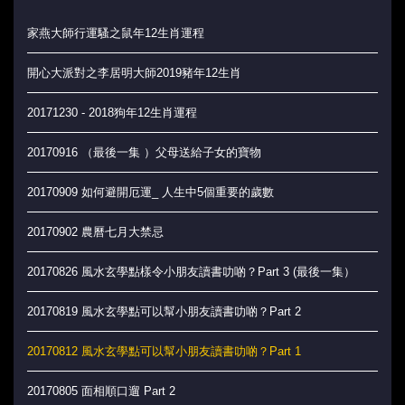
家燕大師行運騷之鼠年12生肖運程
開心大派對之李居明大師2019豬年12生肖
20171230 - 2018狗年12生肖運程
20170916 （最後一集 ）父母送給子女的寶物
20170909 如何避開厄運_ 人生中5個重要的歲數
20170902 農曆七月大禁忌
20170826 風水玄學點樣令小朋友讀書叻啲？Part 3 (最後一集）
20170819 風水玄學點可以幫小朋友讀書叻啲？Part 2
20170812 風水玄學點可以幫小朋友讀書叻啲？Part 1
20170805 面相順口遛 Part 2