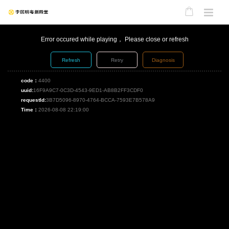
Error occured while playing， Please close or refresh
Refresh
Retry
Diagnosis
code：
4400
uuid:
16F9A9C7-0C3D-4543-9ED1-AB8B2FF3CDF0
requestId:
3B7D5096-8970-4764-BCCA-7593E7B578A9
Time：
2026-08-08 22:19:00