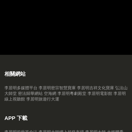
20170311 繼續解夢
20170304 李公解夢篇
20170225 中國傳統習俗 Part 2
20170218 中國古代傳統禁忌
20170211 新年拆利是增財運方法
20170204 鷄年十二生肖增運法 Part 3（猴、鷄、狗、豬）part 3
相關網站
20170128 （大年初一）十二生肖增運法 Part 2（龍、蛇、馬、羊）
李居明多媒體平台
李居明密宗智慧寶庫
李居明吉祥文化寶庫
弘法山
大師堂
密法歸華網站
空海網
李居明粵劇殿堂
李居明電影館
李居明
20170121 十二生肖鷄年增運法 part 1
線上視聽館
李居明旅遊行大運
20170114 2017鷄年家居風水18煞 part 3
APP 下載
20170106 鷄年家居風水18煞 part 2
李居明前世算命法
李居明大師網上超級市場
李居明大師 大媒體秀