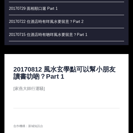
20170729 面相順口遛 Part 1
20170722 住酒店時有咩風水要留意？Part 2
20170715 住酒店時有啲咩風水要留意？Part 1
20170708 辦公室風水大吉祥
20170701 玄學角度上，如何實現香港人的夢想？
20170812 風水玄學點可以幫小朋友
20170624 絕地反擊 做好自己 唔會俾人蝦
讀書叻啲？Part 1
20170617 永冇俾人蝦 (加強版)
[家燕大師行運騷]
20170610 以後唔會再俾人蝦嘅tips
20170603 點樣唔再俾人蝦？！
20170527 唔要俾人蝦!
合作機構：新城知訊台