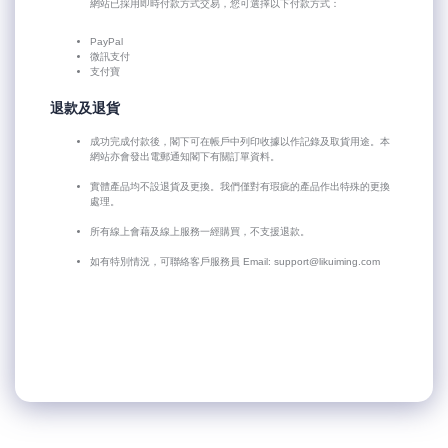
網站已採用即時付款方式交易，您可選擇以下付款方式：
PayPal
微訊支付
支付寶
退款及退貨
成功完成付款後，閣下可在帳戶中列印收據以作記錄及取貨用途。本
網站亦會發出電郵通知閣下有關訂單資料。
實體產品均不設退貨及更換。我們僅對有瑕疵的產品作出特殊的更換
處理。
所有線上會藉及線上服務一經購買，不支援退款。
如有特別情況，可聯絡客戶服務員 Email:
support@likuiming.com