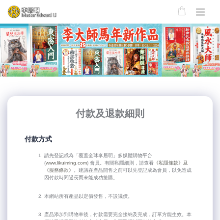
付款及退款細則
付款方式
請先登記成為「覆蓋全球李居明」多媒體購物平台
(
www.likuiming.com
) 會員。有關私隱細則，請查看
《私隱條款》及
《服務條款》
。建議在產品開售之前可以先登記成為會員，以免造成
因付款時間過長而未能成功搶購。
本網站所有產品以定價發售，不設議價。
產品添加到購物車後，付款需要完全接納及完成，訂單方能生效。本